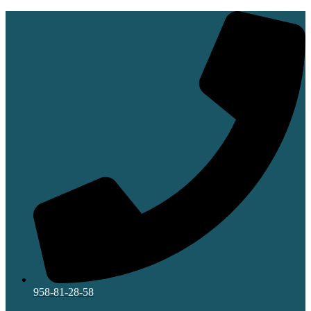
Ir
al
contenido
958-81-28-58