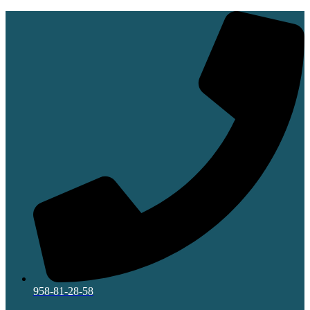
Ir
al
contenido
958-81-28-58