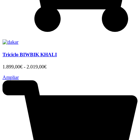
Triciclo BIWBIK KHALI
Rango
1.899,00
€
-
2.019,00
€
de
Ampliar
precios:
desde
1.899,00€
hasta
2.019,00€