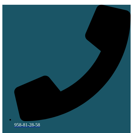
Ir
al
contenido
958-81-28-58