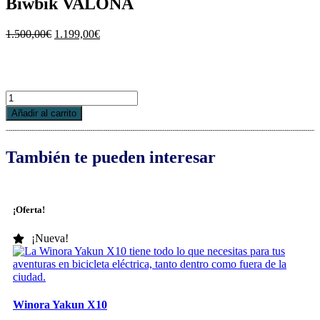
Biwbik VALONA
El
El
1.500,00
€
1.199,00
€
precio
precio
original
actual
era:
es:
1.500,00€.
1.199,00€.
Biwbik
VALONA
Añadir al carrito
cantidad
También te pueden interesar
¡Oferta!
¡Nueva!
Winora Yakun X10