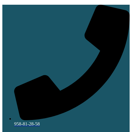
Ir
al
contenido
958-81-28-58