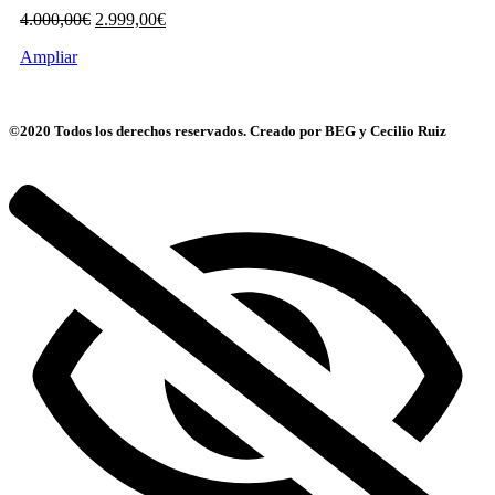
El
El
4.000,00
€
2.999,00
€
precio
precio
Ampliar
original
actual
era:
es:
4.000,00€.
2.999,00€.
©2020 Todos los derechos reservados. Creado por BEG y Cecilio Ruiz