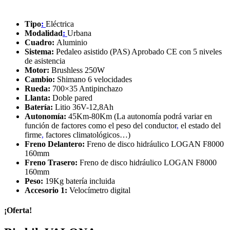
Tipo
:
Eléctrica
Modalidad
:
Urbana
Cuadro:
Aluminio
Sistema:
Pedaleo asistido (PAS) Aprobado CE con 5 niveles
de asistencia
Motor:
Brushless 250W
Cambio:
Shimano 6 velocidades
Rueda:
700×35 Antipinchazo
Llanta:
Doble pared
Batería:
Litio 36V-12,8Ah
Autonomía:
45Km-80Km (La autonomía podrá variar en
función de factores como el peso del conductor
,
el estado del
firme
,
factores climatológicos…)
Freno Delantero:
Freno de disco hidráulico LOGAN F8000
160mm
Freno Trasero:
Freno de disco hidráulico LOGAN F8000
160mm
Peso:
19Kg batería incluida
Accesorio 1:
Velocímetro digital
¡Oferta!