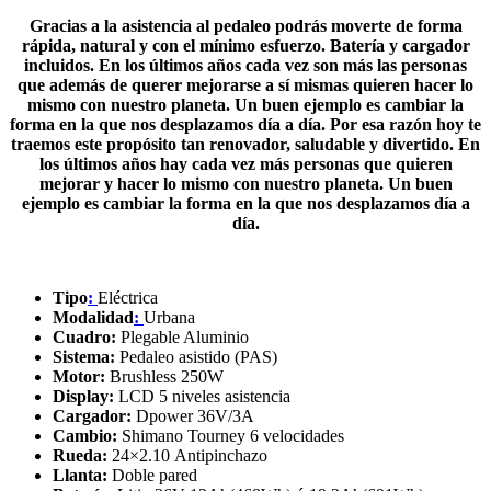
Gracias a la asistencia al pedaleo podrás moverte de forma
rápida, natural y con el mínimo esfuerzo. Batería y cargador
incluidos.
En los últimos años cada vez son más las personas
que además de querer mejorarse a sí mismas quieren hacer lo
mismo con nuestro planeta. Un buen ejemplo es cambiar la
forma en la que nos desplazamos día a día. Por esa razón hoy te
traemos este propósito tan renovador, saludable y divertido. En
los últimos años hay cada vez más personas que quieren
mejorar y hacer lo mismo con nuestro planeta. Un buen
ejemplo es cambiar la forma en la que nos desplazamos día a
día.
Tipo
:
Eléctrica
Modalidad
:
Urbana
Cuadro:
Plegable Aluminio
Sistema:
Pedaleo asistido (PAS)
Motor:
Brushless 250W
Display:
LCD 5 niveles asistencia
Cargador:
Dpower 36V/3A
Cambio:
Shimano Tourney 6 velocidades
Rueda:
24×2.10 Antipinchazo
Llanta:
Doble pared