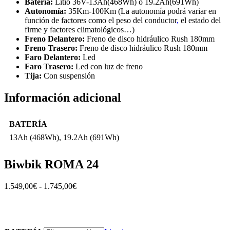
Batería:
Litio 36V-13Ah(468Wh) ó 19.2Ah(691Wh)
Autonomía:
35Km-100Km (La autonomía podrá variar en
función de factores como el peso del conductor
,
el estado del
firme y factores climatológicos…)
Freno Delantero:
Freno de disco hidráulico Rush 180mm
Freno Trasero:
Freno de disco hidráulico Rush 180mm
Faro Delantero:
Led
Faro Trasero:
Led con luz de freno
Tija:
Con suspensión
Información adicional
BATERÍA
13Ah (468Wh), 19.2Ah (691Wh)
Biwbik ROMA 24
Rango
1.549,00
€
-
1.745,00
€
de
precios:
desde
1.549,00€