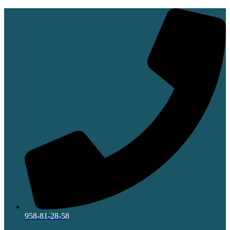
Ir
al
contenido
958-81-28-58