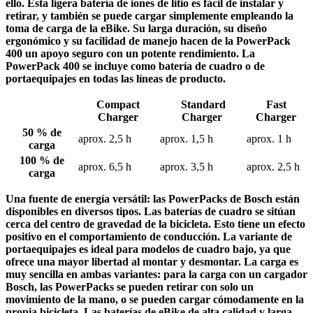
ello. Esta ligera batería de iones de litio es fácil de instalar y
retirar
,
y también se puede cargar simplemente empleando la
toma de carga de la eBike. Su larga duración, su diseño
ergonómico y su facilidad de manejo hacen de la PowerPack
400 un apoyo seguro con un potente rendimiento. La
PowerPack 400 se incluye como batería de cuadro o de
portaequipajes en todas las líneas de producto.
Compact
Standard
Fast
Charger
Charger
Charger
50 % de
aprox. 2,5 h
aprox. 1,5 h
aprox. 1 h
carga
100 % de
aprox. 6,5 h
aprox. 3,5 h
aprox. 2,5 h
carga
Una fuente de energía versátil: las PowerPacks de Bosch están
disponibles en diversos tipos. Las baterías de cuadro se sitúan
cerca del centro de gravedad de la bicicleta. Esto tiene un efecto
positivo en el comportamiento de conducción. La variante de
portaequipajes es ideal para modelos de cuadro bajo, ya que
ofrece una mayor libertad al montar y desmontar. La carga es
muy sencilla en ambas variantes: para la carga con un cargador
Bosch, las PowerPacks se pueden retirar con solo un
movimiento de la mano, o se pueden cargar cómodamente en la
propia bicicleta. Las baterías de eBike de alta calidad y larga