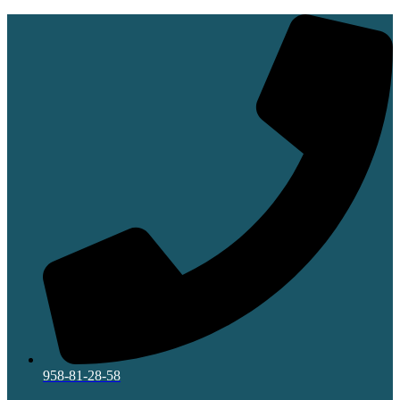
Ir
al
contenido
958-81-28-58